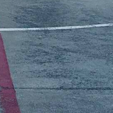
tton vous invite à découvrir le
 dynamique mélangeant tennis,
ong.
b pour des matchs sympathiques et
ivités variées et une communauté
soyez débutant ou expert, vivez des
sur le court. Inscrivez-vous dès
pez!
liquant sur Événements et actualités.
ments et actualités