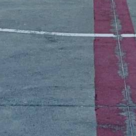
Le Club Pickleball Su
pickleball; un sport
badminton et ping-p
Rejoignez notre clu
compétitifs, des act
conviviale. Que vous 
moments inoubliables 
26
aujourd'hui et partici
mis
Restez à l'affût en c
Événe